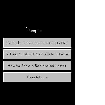
dará una buena idea de cuánto
de su depósito puede solicitar
que se le devuelva al mudarse.
Jump to
Example Lease Cancellation Letter
Parking Contract Cancellation Letter
How to Send a Registered Letter
Translations