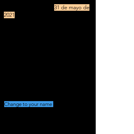
Einhaltung der gesetzlichen
Kündigungsfrist zum
31 de mayo de
2021
.
Im Fall einer erteilten
Einzugsermächtigung zum Einzug
des Mietzinses wird diese ab Ende
des Mietverhältnisses widerufen.
Bitte bestätigen Sie mir den Eingang
meiner Kündigung und das
Ablaufdatum des Mietvertrages
schriftlich.
Mit freundlichen Grüßen
Vorname Nachname
Change to your name
Ehepartner / Mitbewohner