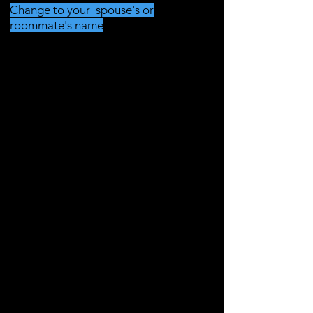
Change to your spouse's or
roommate's name
Traducción
Nombre Apellido
Calle 123
70178, Stuttgart
yourname @ lo que sea. com
07115555
Arrendador Arrendador
Calle 456
70178, Stuttgart
Lunes 1 de marzo de 2021
Asunto: Terminación del
contrato de alquiler
Estimado señor o señora,
Por la presente, rescindimos el