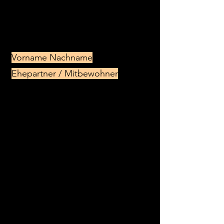
Bitte schicken Sie mir eine
schriftliche Kündigungsbestätigung
zu. Vielen Dank.
Mit freundlichen Grüßen,
Vorname Nachname
Ehepartner / Mitbewohner
Traducción
Nombre Apellido
Calle 123
70178 Stuttgart
yourname @ lo que sea. com
07115555
Ningún cliente. : 123456
Nombre de la empresa
Parkhaus GmbH & Co. KG
Straße 123
70178 Stuttgart