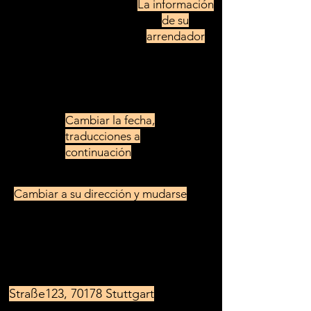
Straße 456
La información
70178, Stuttgart
de su
arrendador
Betreff: Kündigung des Mietvertrags
Montag, den 1 de marzo
de 2021
Cambiar la fecha,
traducciones a
continuación
Cambiar a su dirección y mudarse
Sehr geehrte Damen und Herren,
hiermit kündigen wir den
Mietvertrag für das Mietobjekt
Straße123, 70178 Stuttgart
unter