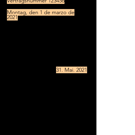
Vertragsnummer 123456
Montag, den 1 de marzo de
2021
Sehr geehrter / Sehr geehrter Herr
/ Frau,
hiermit kündige ich meinen oben
angegebenen Vertrag unter
Berücksichtigung der geltenden
Kündigungsfrist zum
31. Mai. 2021
.
Am Tag des Vertragsendes werde
ich Ihnen die Garagenschlüssel
persönlich aushändigen.
Darüber
hinaus erlischt automatisch auch
die Ihnen erteilte
Einzugsermächtigung zum Einzug
der monatlichen Gebühren von
meinem Konto.