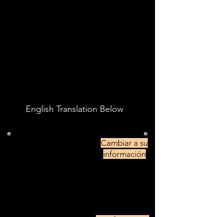
Ejemplo de carta de
cancelación de
arrendamiento
English Translation Below
Vorname Nachname
Cambiar a su
Staße 123
información
70178, Stuttgart
yourname@whatever.com
0711555555
Vermieter Vermieterin