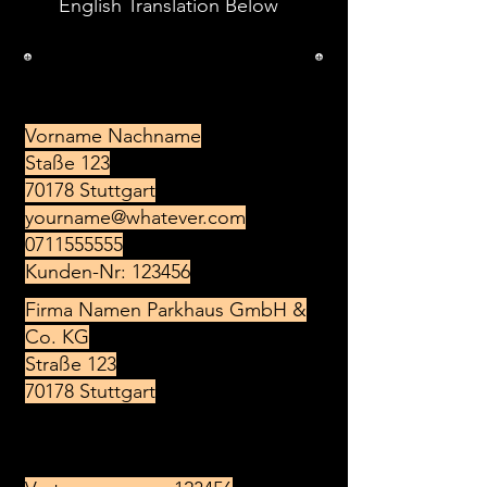
English Translation Below
Change highlighted areas to
your information.
Vorname Nachname
Staße 123
70178 Stuttgart
yourname@whatever.com
0711555555
Kunden-Nr: 123456
Firma Namen Parkhaus GmbH &
Co. KG
Straße 123
70178 Stuttgart
Betreff: Kündigung meines
Tiefgaragenplatzes mit der