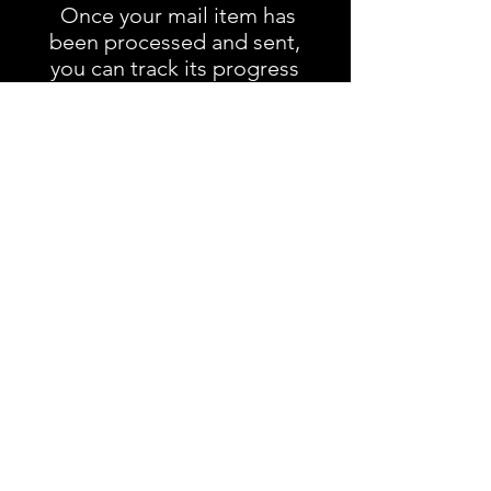
Once your mail item has
been processed and sent,
you can track its progress
through the Deutsche Post
tracking system.