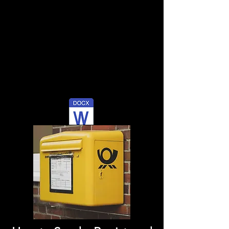
Envíeme una confirmación por
escrito de la cancelación. Muchas
gracias.
Tuyo sinceramente,
Nombre Apellido
Cónyuge / conviviente
Free download in Word format.